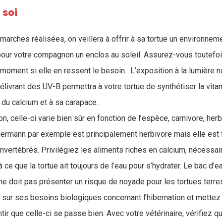
 soi
arches réalisées, on veillera à offrir à sa tortue un environneme
r pour votre compagnon un enclos au soleil. Assurez-vous toutefo
 moment si elle en ressent le besoin. L’exposition à la lumière na
élivrant des UV-B permettra à votre tortue de synthétiser la vita
e du calcium et à sa carapace.
on, celle-ci varie bien sûr en fonction de l’espèce, carnivore, h
Hermann par exemple est principalement herbivore mais elle est 
nvertébrés. Privilégiez les aliments riches en calcium, nécessair
 ce que la tortue ait toujours de l’eau pour s’hydrater. Le bac d’e
au ne doit pas présenter un risque de noyade pour les tortues terre
 sur ses besoins biologiques concernant l’hibernation et mette
ir que celle-ci se passe bien. Avec votre vétérinaire, vérifiez q