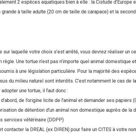
ement 2 espèces aquatiques bien à elle : la Cistude d’Europe e
 grande à taille adulte (20 cm de taille de carapace) et la seco
ue sur laquelle votre choix s’est arrêté, vous devrez réaliser un 
 règle. Une tortue n’est pas n’importe quel animal domestique 
umis à une législation particulière. Pour la majorité des espèces,
ssus du milieu naturel sont interdits. C’est notamment le cas de 
adopter une tortue, il faut donc :
d’abord, de l’origine licite de l'animal et demander ses papiers (
isation de détention d’un animal non domestique auprès de la d
s services vétérinaire (DDPP)
e et contacter la DREAL (ex DIREN) pour faire un CITES à votre no