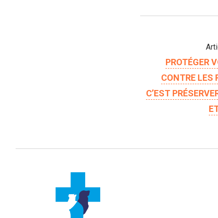
Art
PROTÉGER V
CONTRE LES 
C’EST PRÉSERVE
ET