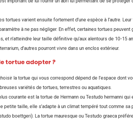
 est important de lui fournir un abri lui permettant de se protéger d
s tortues varient ensuite fortement d’une espèce à l’autre. Leur 
n paramètre à ne pas négliger. En effet, certaines tortues peuvent 
, et n’atteindre leur taille définitive qu’aux alentours de 10-15 a
 terrarium, d’autres pourront vivre dans un enclos extérieur.
e tortue adopter ?
choisir la tortue qui vous correspond dépend de l’espace dont vo
reuses variétés de tortues, terrestres ou aquatiques.
plus courante est la tortue de Hermann ou Testudo hermanni qui e
 petite taille, elle s’adapte à un climat tempéré tout comme sa 
studo boettgeri). La tortue mauresque ou Testudo graeca préfére
.