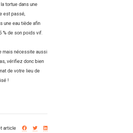
 la tortue dans une
ée est passé,
s une eau tiède afin
5 % de son poids vif.
e mais nécessite aussi
s, vérifiez donc bien
mat de votre lieu de
isé !
t article