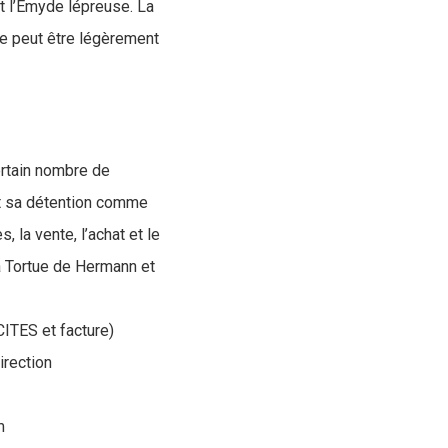
t l’Emyde lépreuse. La
nde peut être légèrement
certain nombre de
et sa détention comme
 la vente, l’achat et le
la Tortue de Hermann et
CITES et facture)
irection
m