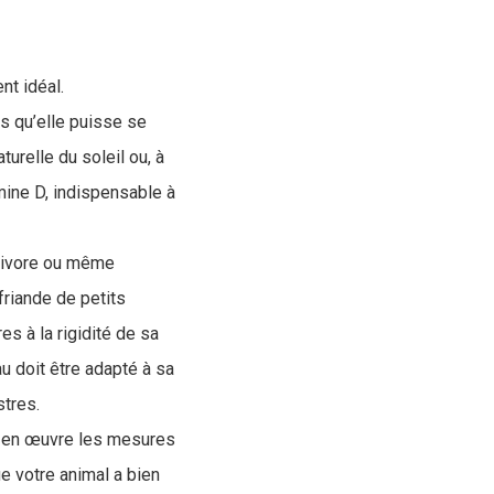
nt idéal.
is qu’elle puisse se
turelle du soleil ou, à
mine D, indispensable à
erbivore ou même
friande de petits
es à la rigidité de sa
au doit être adapté à sa
stres.
z en œuvre les mesures
ue votre animal a bien