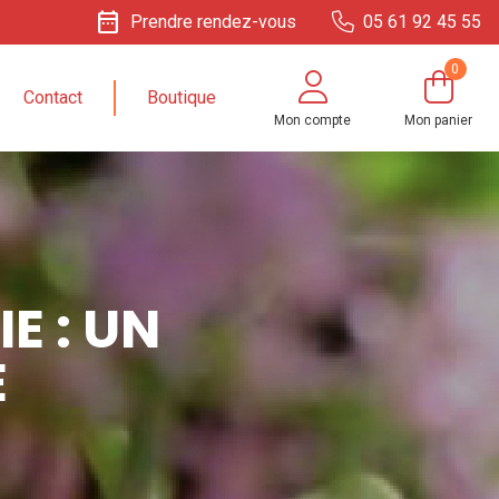
date_range
Prendre rendez-vous
05 61 92 45 55
0
Contact
Boutique
Mon compte
Mon panier
E : UN
E