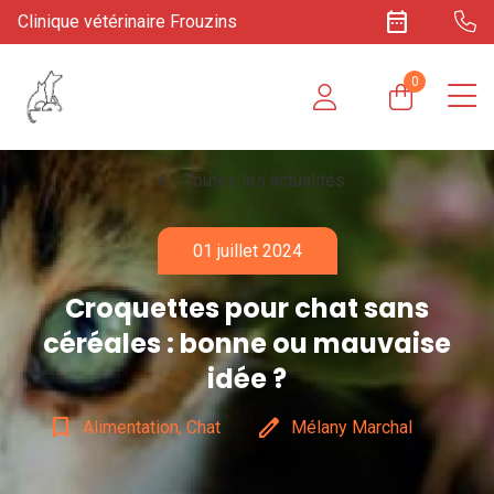
date_range
Clinique vétérinaire Frouzins
0
chevron_left
Toutes les actualités
01 juillet 2024
Croquettes pour chat sans
céréales : bonne ou mauvaise
idée ?
bookmark_border
edit
Alimentation, Chat
Mélany Marchal