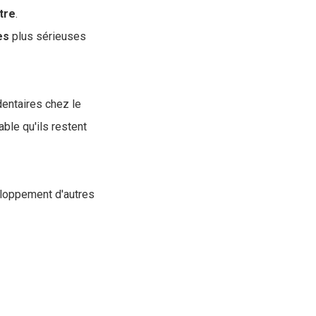
tre
.
es
plus sérieuses
dentaires chez le
able qu'ils restent
eloppement d'autres