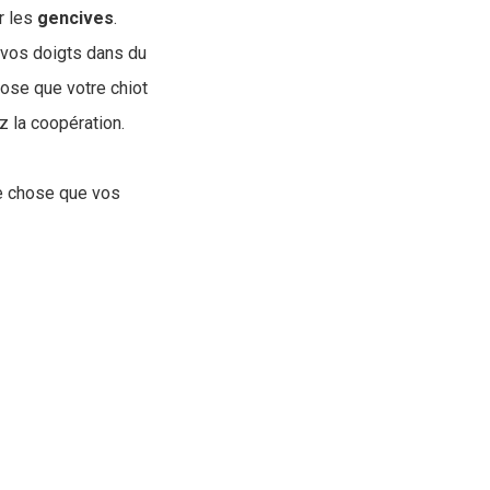
r les
gencives
.
r vos doigts dans du
hose que votre chiot
 la coopération.
re chose que vos