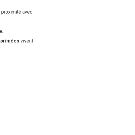
e proximité avec
e.
primées
vivent