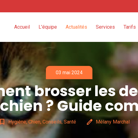
Accueil
L'équipe
Actualités
Services
Tarifs
03 mai 2024
nt brosser les de
 chien ? Guide com
kmark_border
edit
Hygiène, Chien, Conseils, Santé
Mélany Marchal