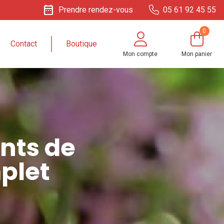
date_range
Prendre rendez-vous
05 61 92 45 55
0
Contact
Boutique
Mon compte
Mon panier
nts de
plet