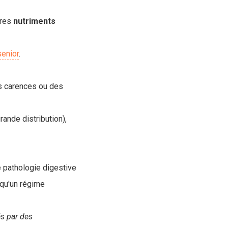
tres
nutriments
senior
.
s carences ou des
rande distribution),
e pathologie digestive
 qu'un régime
és par des