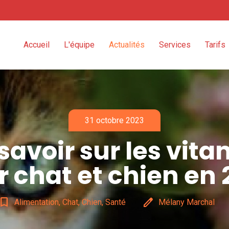
Accueil
L'équipe
Actualités
Services
Tarifs
31 octobre 2023
savoir sur les vit
r chat et chien en 
okmark_border
edit
Alimentation, Chat, Chien, Santé
Mélany Marchal