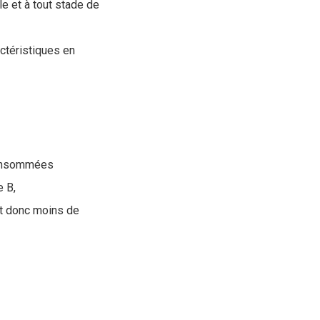
le et à tout stade de
ctéristiques en
consommées
e B,
et donc moins de