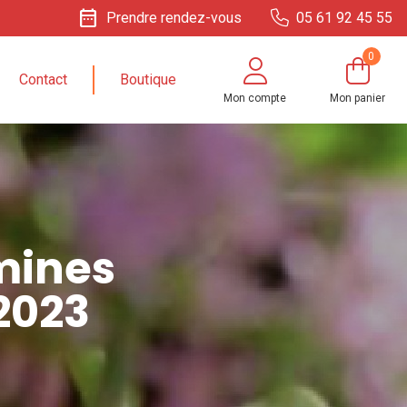
date_range
Prendre rendez-vous
05 61 92 45 55
0
Contact
Boutique
Mon compte
Mon panier
amines
2023