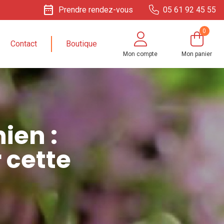
date_range
Prendre rendez-vous
05 61 92 45 55
0
Contact
Boutique
Mon compte
Mon panier
ien :
 cette