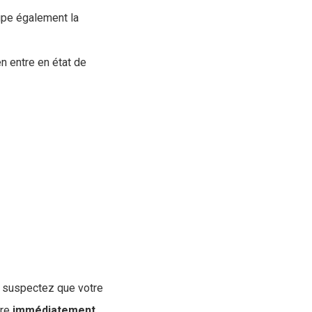
upe également la
en entre en état de
s suspectez que votre
ire
immédiatement
.