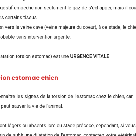
digestif empêche non seulement le gaz de s'échapper, mais il co
rs certains tissus.
n vers la veine cave (veine majeure du coeur), à ce stade, le chi
robable sans intervention urgente.
atation torsion estomac) est une
URGENCE VITALE
.
ion estomac chien
onnaître les signes de la torsion de l'estomac chez le chien, car
 peut sauver la vie de l'animal.
nt légers ou absents lors du stade précoce, cependant, si vou
ain de subir une dilatation de l'estomac, contactez votre vétérina