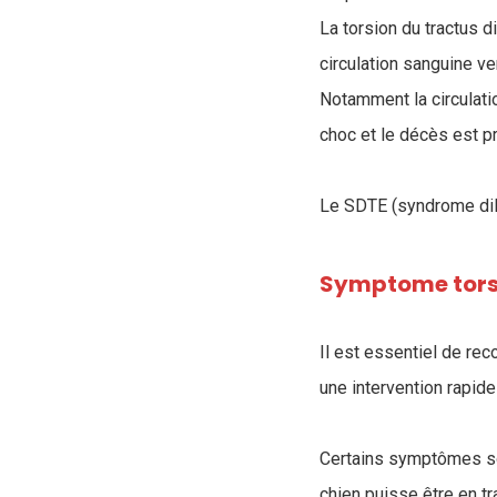
La torsion du tractus 
circulation sanguine ve
Notamment la circulatio
choc et le décès est p
Le SDTE (syndrome dil
Symptome tors
Il est essentiel de rec
une intervention rapide
Certains symptômes so
chien puisse être en tr