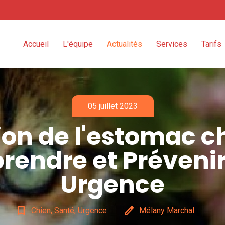
Accueil
L'équipe
Actualités
Services
Tarifs
05 juillet 2023
ion de l'estomac ch
endre et Prévenir
Urgence
bookmark_border
edit
Chien, Santé, Urgence
Mélany Marchal