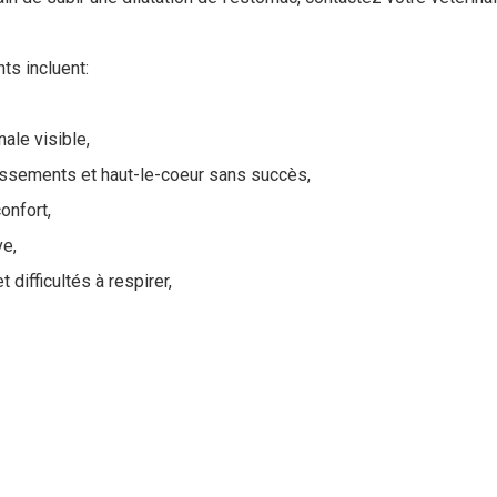
s incluent:
ale visible,
issements et haut-le-coeur sans succès,
confort,
ve,
t difficultés à respirer,