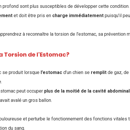
 profond sont plus susceptibles de développer cette condition.
ement
et doit être pris en
charge
immédiatement
puisqu'il peu
 apprendrez à reconnaître la torsion de l'estomac, sa prévention
a Torsion de l'Estomac?
c se produit lorsque
l’estomac
d’un chien se
remplit
de gaz, de 
e.
l'estomac peut occuper
plus de la moitié de la cavité abdomina
vait avalé un gros ballon.
douloureuse et perturbe le fonctionnement des fonctions vitales t
ation du sang.